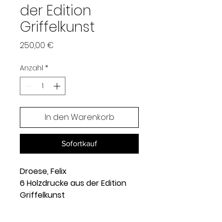
der Edition
Griffelkunst
Preis
250,00 €
Anzahl
*
In den Warenkorb
Sofortkauf
Droese, Felix
6 Holzdrucke aus der Edition
Griffelkunst
(Singen 1950 geb.) Alle
handsign. und dat. "1995". Alle in