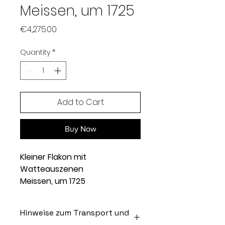
Meissen, um 1725
Price
€4,275.00
Quantity
*
Add to Cart
Buy Now
Kleiner Flakon mit
Watteauszenen
Meissen, um 1725
In Form einer Pilgerflasche
über ovalem Stand und mit
Hinweise zum Transport und
Röhrenhals, Korpus im unteren
Versand